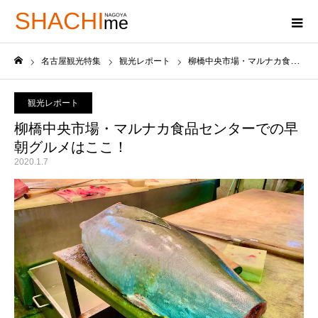
名古屋観光特集
観光レポート
柳橋中央市場・マルナカ食品センターでの早朝グルメはここ！
ホーム
観光レポート
柳橋中央市場・マルナカ食品センターでの早
朝グルメはここ！
2020.1.7